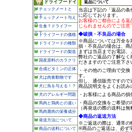
ドライフードイ
返品について
チェックメートと
ン
当店は下記の「返品の条
に応じております。
は？
チェックメート与え
お客様のご都合による返
方
じられませんのでご注意
生食？ドライフー
ド？
◆破損・不良品の場合
ドライフードの価格
※商品については万全を
ドライフードの種類
損・不良品の場合は、商
まずは当店までお電話、
ドライフードの製造
弊社のご返品の了解なく
国産原料のカラクリ
だきますのでご注意下さ
合成ビタミンの正体
・その他のご理由で交換
す。
犬は肉食動物です
但し、通信販売ですので
犬に魚を与える！？
商品説明文をよくお読み
犬のアレルギー問題
・お客様による商品の損
・商品の交換をご希望の
馬肉と鶏肉との違い
（再発送の際の送料は無
馬肉鹿肉の栄養成分
◆商品の返送方法
発送方法について
※ご返送の際は、通常の
※商品のご返送は、必ず
商品の送料について